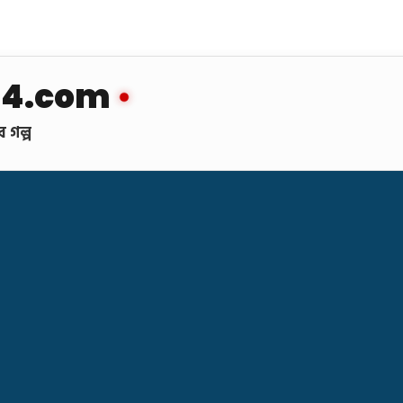
24.com
 গল্প