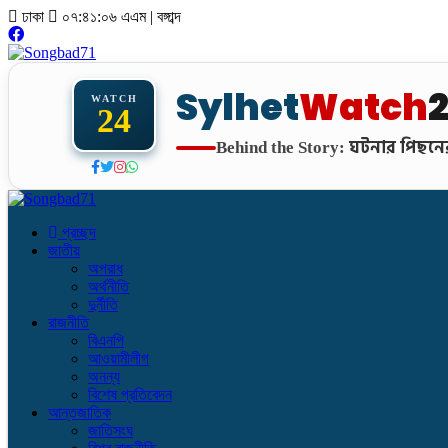
ঢাকা
০৭:৪১:০৭ এএম
|
বঙ্গাব্দ
Sylhet
Watch
WATCH
24
ঘটনার পিছনের
Behind the Story:
প্রচ্ছদ
জাতীয়
অপরাধ
অর্থনীতি
দুর্নীতি
রাজনীতি
বিএনপি
আওয়ামীলীগ
অনন্য
বিশেষ প্রতিবেদন
আন্তজাতিক
জাতিসংঘ