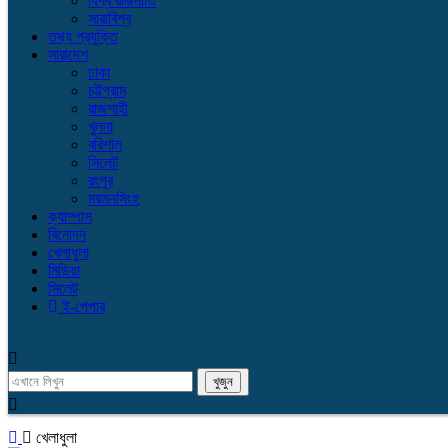
বিশ্ব রাজনীতি
সারাবিশ্ব
তথ্য প্রযুক্তি
সারাদেশ
ঢাকা
চট্টগ্রাম
রাজশাহী
খুলনা
বরিশাল
সিলেট
রংপুর
ময়মনসিংহ
ক্যাম্পাস
বিনোদন
খেলাধুলা
মিডিয়া
সিলেট
ই-পেপার
খেলাধুলা