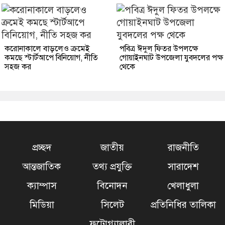
করোনাকালে বাড়লেও ক্রমেই
পবিত্র ঈদুল ফিতর উপলক্ষে
কমছে স্টার্টআপে বিনিয়োগ, নীতি
গোয়াইনঘাট উপজেলা যুবদলের পক্ষ
সহজ কর
থেকে
প্রচ্ছদ
জাতীয়
রাজনীতি
আন্তজাতিক
তথ্য প্রযুক্তি
সারাদেশ
ক্যাম্পাস
বিনোদন
খেলাধুলা
মিডিয়া
সিলেট
প্রতিনিধির তালিকা
ফটোগ্যালারী