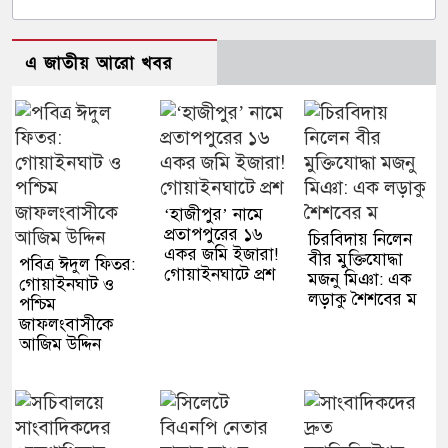
এ জাতীয় আরো খবর
‘হাজীপুর’ নামে
প্রতাপপুরের ১৬
চিরবিদায় নিলেন
একর জমি ইজারা!
বীর মুক্তিযোদ্ধা
পবিত্র ঈদুল ফিতর:
গোয়াইনঘাটে প্রশ
মজনু মিঞা: এক
গোয়াইনঘাট ও
লড়াকু শৈশবের ম
পশ্চিম
জাফলংবাসীকে
আজিম উদ্দিন