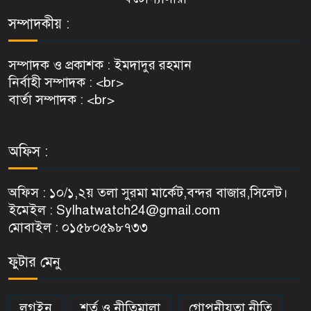
সম্পাদকীয় :
সম্পাদক ও প্রকাশক : ইমদাদুর রহমান
নির্বাহী সম্পাদক : <br>
বার্তা সম্পাদক : <br>
অফিস :
অফিস : ১০/১,২য় তলা সুরমা মার্কেট,বন্দর বাজার,সিলেট।
ইমেইল : Sylhatwatch24@gmail.com
মোবাইল : ০১৫৮০৫৯৮৭৩৩
ফুটার মেনু
লগইন
শর্ত ও নীতিমালা
গোপনীয়তা নীতি