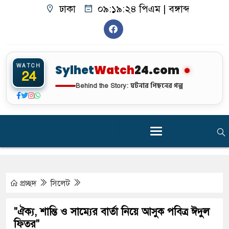
ঢাকা
০৯:১৯:২৫ পিএম
|
বঙ্গাব্দ
WATCH
Sylhet
Watch
24.com
24
ঘটনার পিছনের গল্প
Behind the Story:
প্রচ্ছদ
সিলেট
"ঐক্য, শান্তি ও সাম্যের বার্তা নিয়ে আসুক পবিত্র ঈদুল
ফিতর"