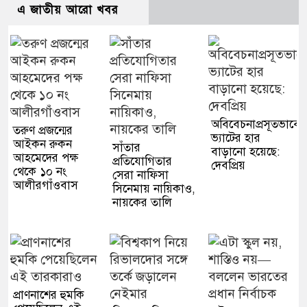
এ জাতীয় আরো খবর
অবিবেচনাপ্রসূতভাবে
তরুণ প্রজন্মের
ভ্যাটের হার
আইকন রুকন
সাঁতার
বাড়ানো হয়েছে:
আহমেদের পক্ষ
প্রতিযোগিতার
দেবপ্রিয়
থেকে ১০ নং
সেরা নাফিসা
আলীরগাঁওবাস
সিনেমায় নায়িকাও,
নায়কের তালি
প্রাণনাশের হুমকি