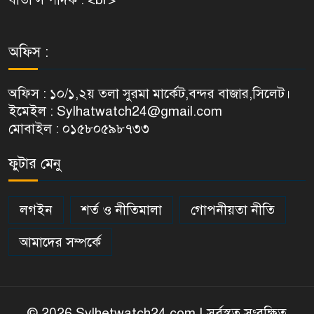
অফিস :
অফিস : ১০/১,২য় তলা সুরমা মার্কেট,বন্দর বাজার,সিলেট।
ইমেইল : Sylhatwatch24@gmail.com
মোবাইল : ০১৫৮০৫৯৮৭৩৩
ফুটার মেনু
লগইন
শর্ত ও নীতিমালা
গোপনীয়তা নীতি
আমাদের সম্পর্কে
© 2026 Sylhetwatch24.com | সর্বস্বত্ব সংরক্ষিত