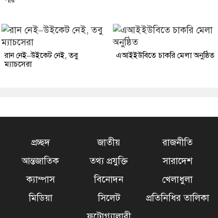
পরি
রান নেই–উইকেট নেই, তবু
এআইইউবিতে চাকরি মেলা অনুষ্ঠিত
ম্যাচসেরা
প্রচ্ছদ
জাতীয়
রাজনীতি
আন্তজাতিক
তথ্য প্রযুক্তি
সারাদেশ
ক্যাম্পাস
বিনোদন
খেলাধুলা
মিডিয়া
সিলেট
প্রতিনিধির তালিকা
ফটোগ্যালারী