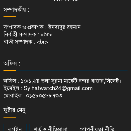
সম্পাদকীয় :
সম্পাদক ও প্রকাশক : ইমদাদুর রহমান
নির্বাহী সম্পাদক : <br>
বার্তা সম্পাদক : <br>
অফিস :
অফিস : ১০/১,২য় তলা সুরমা মার্কেট,বন্দর বাজার,সিলেট।
ইমেইল : Sylhatwatch24@gmail.com
মোবাইল : ০১৫৮০৫৯৮৭৩৩
ফুটার মেনু
লগইন
শর্ত ও নীতিমালা
গোপনীয়তা নীতি