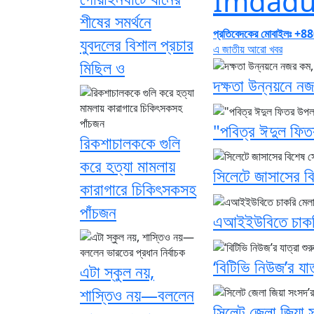
Imdadu
শীষের সমর্থনে
প্রতিবেদকের মোবাইলঃ 
যুবদলের বিশাল প্রচার
এ জাতীয় আরো খবর
মিছিল ও
দক্ষতা উন্নয়নে নজর
"পবিত্র ঈদুল ফিত
রিকশাচালককে গুলি
করে হত্যা মামলায়
সিলেটে জাসাসের বি
কারাগারে চিকিৎসকসহ
পাঁচজন
এআইইউবিতে চাকরি 
‘বিটিভি নিউজ’র যাত্
এটা স্কুল নয়,
শাস্তিও নয়—বললেন
সিলেট জেলা জিয়া