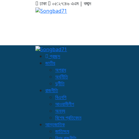
ঢাকা
০৫:২৭:৪৭ এএম
|
বঙ্গাব্দ
প্রচ্ছদ
জাতীয়
অপরাধ
অর্থনীতি
দুর্নীতি
রাজনীতি
বিএনপি
আওয়ামীলীগ
অনন্য
বিশেষ প্রতিবেদন
আন্তজাতিক
জাতিসংঘ
বিশ্ব রাজনীতি