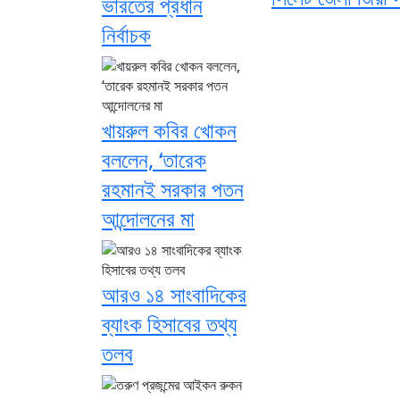
ভারতের প্রধান
নির্বাচক
খায়রুল কবির খোকন
বললেন, ‘তারেক
রহমানই সরকার পতন
আন্দোলনের মা
আরও ১৪ সাংবাদিকের
ব্যাংক হিসাবের তথ্য
তলব