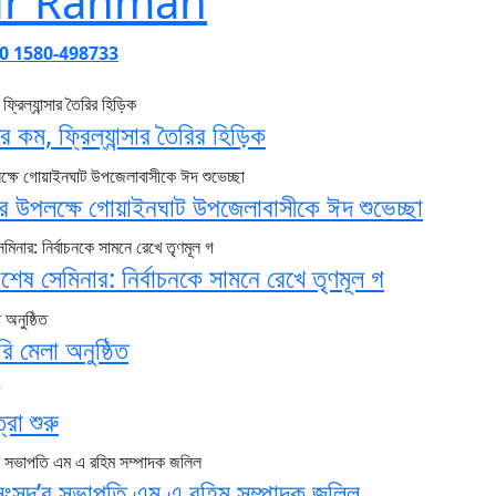
r Rahman
+880 1580-498733
 কম, ফ্রিল্যান্সার তৈরির হিড়িক
র উপলক্ষে গোয়াইনঘাট উপজেলাবাসীকে ঈদ শুভেচ্ছা
শেষ সেমিনার: নির্বাচনকে সামনে রেখে তৃণমূল গ
মেলা অনুষ্ঠিত
রা শুরু
 সংসদ’র সভাপতি এম এ রহিম সম্পাদক জলিল