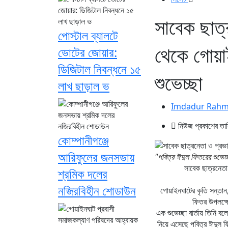
সাবেক ছাত
পোস্টাল ব্যালটে
থেকে গোয়া
ভোটের জোয়ার:
ডিজিটাল নিবন্ধনে ১৫
শুভেচ্ছা
লাখ ছাড়াল ভ
Imdadur Rah
নিউজ প্রকাশের ত
কোম্পানীগঞ্জে
আরিফুলের জনসভায়
"পবিত্র ঈদুল ফিতরের শুভে
সাবেক ছাত্রনেতা
শ্রমিক দলের
নজিরবিহীন শোডাউন
গোয়াইনঘাটের কৃতি সন্তা
ফিতর উপলক্ষ
এক শুভেচ্ছা বার্তায় তিনি ব
নিয়ে এসেছে পবিত্র ঈদুল ফ