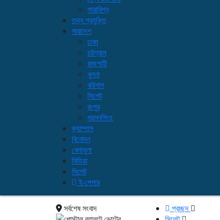
সারাবিশ্ব
তথ্য প্রযুক্তি
সারাদেশ
ঢাকা
চট্টগ্রাম
রাজশাহী
খুলনা
বরিশাল
সিলেট
রংপুর
ময়মনসিংহ
ক্যাম্পাস
বিনোদন
খেলাধুলা
মিডিয়া
সিলেট
ই-পেপার
সর্বশেষ সংবাদ
প্রচ্ছদ
সিলেট