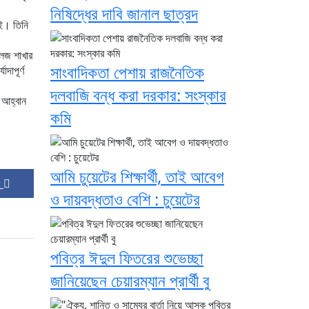
নিষিদ্ধের দাবি জানাল ছাত্রদ
েই। তিনি
লেজ শাখার
সাংবাদিকতা পেশায় রাজনৈতিক
দাপূর্ণ
দলবাজি বন্ধ করা দরকার: সংস্কার
 আহ্বান
কমি
আমি চুয়েটের শিক্ষার্থী, তাই আবেগ
 :
ও দায়বদ্ধতাও বেশি : চুয়েটের
পবিত্র ঈদুল ফিতরের শুভেচ্ছা
জানিয়েছেন চেয়ারম্যান প্রার্থী বু