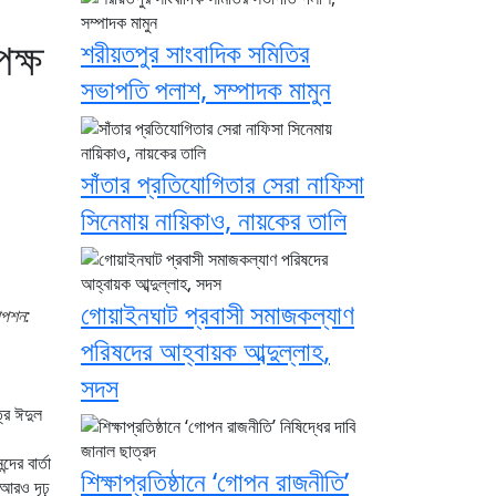
ক্ষ
শরীয়তপুর সাংবাদিক সমিতির
সভাপতি পলাশ, সম্পাদক মামুন
সাঁতার প্রতিযোগিতার সেরা নাফিসা
সিনেমায় নায়িকাও, নায়কের তালি
গোয়াইনঘাট প্রবাসী সমাজকল্যাণ
াপশন:
পরিষদের আহ্বায়ক আব্দুল্লাহ,
সদস
্র ঈদুল
ের বার্তা
শিক্ষাপ্রতিষ্ঠানে ‘গোপন রাজনীতি’
 আরও দৃঢ়