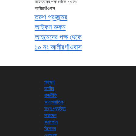
তরুণ প্রজন্মের
আইকন রুকন
আহমেদের পক্ষ থেকে
১০ নং আলীরগাঁওবাস
প্রচ্ছদ
জাতীয়
রাজনীতি
আন্তজাতিক
তথ্য প্রযুক্তি
সারাদেশ
ক্যাম্পাস
বিনোদন
খেলাধুলা