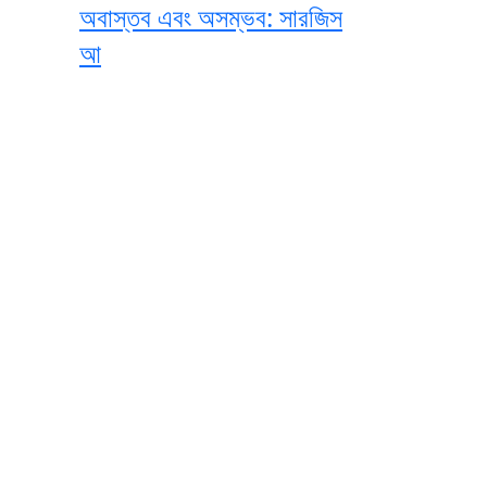
অবাস্তব এবং অসম্ভব: সারজিস
আ