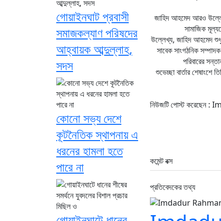
গোয়াইনঘাট প্রবাসী
জাহিদ আহমেদ আরও উল্লেখ ক
সামাজিক মূল্য
সমাজকল্যাণ পরিষদের
উল্লেখ্য, জাহিদ আহমেদ শু
আহ্বায়ক আব্দুল্লাহ,
সাবেক সাংগঠনিক সম্পাদক 
পরিবারের সন্তা
সদস
শুভেচ্ছা বার্তার শেষাংশে
নিউজটি পোস্ট করেছেন 
কোনো সভ্য দেশে
কূটনৈতিক স্থাপনায় এ
ধরনের হামলা হতে
কমেন্ট বক্স
পারে না
প্রতিবেদকের তথ্য
গোয়াইনঘাটে ধানের