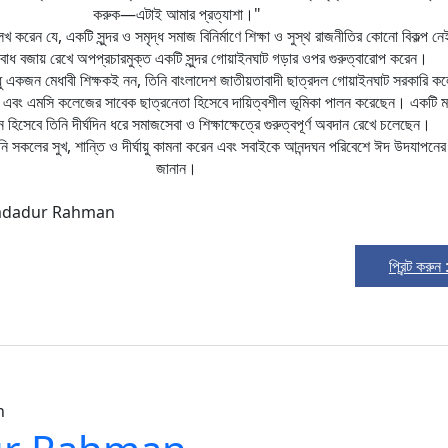
করুক—এটাই আমার প্রত্যাশা।"
রেন যে, একটি সুন্দর ও সমৃদ্ধ সমাজ বিনির্মাণে শিক্ষা ও সুস্থ রাজনীতির কোনো বিকল্প ন
বোধ বজায় রেখে অপপ্রচারমুক্ত একটি সুন্দর গোয়াইনঘাট গড়ার ওপর গুরুত্বারোপ করেন।
ধু একজন মেধাবী শিক্ষকই নন, তিনি বাংলাদেশ জাতীয়তাবাদী ছাত্রদল গোয়াইনঘাট সরকারি ক
এবং এমসি কলেজের সাবেক ছাত্রনেতা হিসেবে দায়িত্বশীল ভূমিকা পালন করেছেন। একটি মর্যা
ন হিসেবে তিনি দীর্ঘদিন ধরে সমাজসেবা ও শিক্ষাক্ষেত্রে গুরুত্বপূর্ণ অবদান রেখে চলেছেন।
 তিনি সকলের সুখ, শান্তি ও দীর্ঘায়ু কামনা করেন এবং সবাইকে আনন্দঘন পরিবেশে ঈদ উদযাপনের
জানান।
: Imdadur Rahman
প্রিন্ট করুন