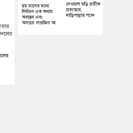
দেওয়াল ঘড়ি প্রতীক
ছয় মাসের মধ্যে
প্রত্যাহার,
নির্বাচন এক কথায়
দাড়িপাল্লার পক্ষে
অবাস্তব এবং
অসম্ভব: সারজিস আ
্দলের