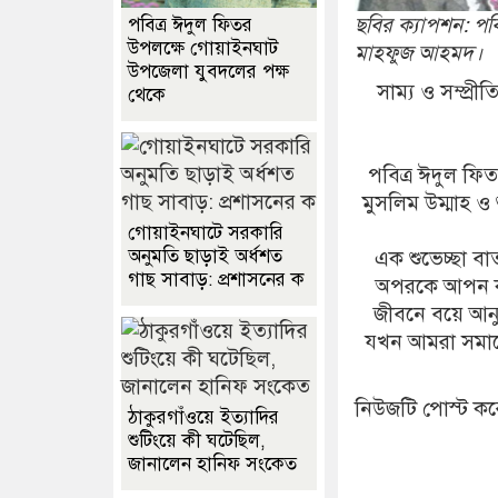
ছবির ক্যাপশন: পব
পবিত্র ঈদুল ফিতর
উপলক্ষে গোয়াইনঘাট
মাহফুজ আহমদ।
উপজেলা যুবদলের পক্ষ
সাম্য ও সম্প্
থেকে
পবিত্র ঈদুল ফ
মুসলিম উম্মাহ ও
গোয়াইনঘাটে সরকারি
অনুমতি ছাড়াই অর্ধশত
এক শুভেচ্ছা ব
গাছ সাবাড়: প্রশাসনের ক
অপরকে আপন কর
জীবনে বয়ে আনুক
যখন আমরা সমাজের
নিউজটি পোস্ট ক
ঠাকুরগাঁওয়ে ইত্যাদির
শুটিংয়ে কী ঘটেছিল,
জানালেন হানিফ সংকেত