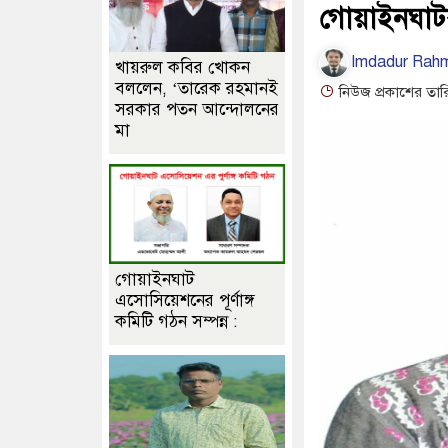
গোয়াইনঘাটব
Imdadur Rah
খায়রুল কবির খোকন
বললেন, ‘তারেক রহমানই
নিউজ প্রকাশের তার
সরকার পতন আন্দোলনের
মা
গোয়াইনঘাট
এসোসিয়েশনের পূর্ণাঙ্গ
কমিটি গঠন সম্পন্ন :