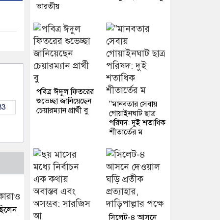
ভারতীয়
পবিত্র ঈদুল ফিতরের
শুভেচ্ছা জানিয়েছেন
"মানবতার সেবায়
33
চেয়ারম্যান প্রার্থী বু
গোয়াইনঘাট ছাত্র
পরিষদ: দুই শতাধিক
শীতার্তের ম
ছিলেন
সিলেট-৪ আসনে