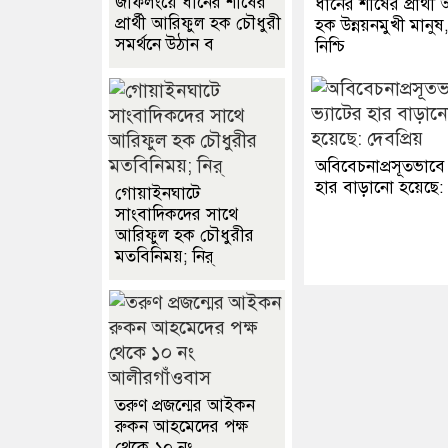
জাফলংয়ে ধানের শীষের
ধানের শীষের প্রার্থী
প্রার্থী আরিফুল হক চৌধুরী
হক উন্নয়নমুখী মানুষ
সমর্থনে উঠান ব
নিশ্চি
অবিবেচনাপ্রসূতভাবে 
হার বাড়ানো হয়েছে: 
গোয়াইনঘাটে
সাংবাদিকদের সাথে
আরিফুল হক চৌধুরীর
মতবিনিময়; নির্
তরুণ প্রজন্মের আইকন
রুকন আহমেদের পক্ষ
থেকে ১০ নং