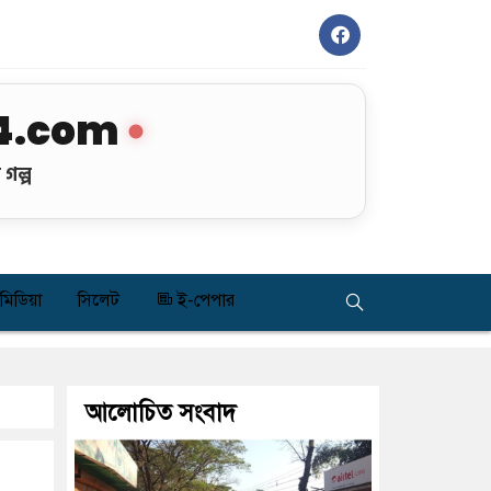
4.com
গল্প
মিডিয়া
সিলেট
ই-পেপার
আলোচিত সংবাদ