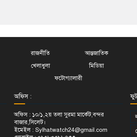
রাজনীতি
আন্তজাতিক
খেলাধুলা
মিডিয়া
ফটোগ্যালারী
অফিস :
ফু
অফিস : ১০/১,২য় তলা সুরমা মার্কেট,বন্দর
বাজার,সিলেট।
ইমেইল : Sylhatwatch24@gmail.com