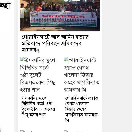
্ছা
গোয়াইনঘাটে আল আমিন হত্যার
প্রতিবাদে পরিবহন শ্রমিকদের
মানববন্
উসকানির মুখে
গোয়াইনঘাটে প্রয়াত
বিজিবির গর্জে ওঠা
বেগম খালেদা
বুলেট: বিএসএফের
জিয়ার রুহের
পিছু হঠায় শান
মাগফিরাত কামনায়
মি