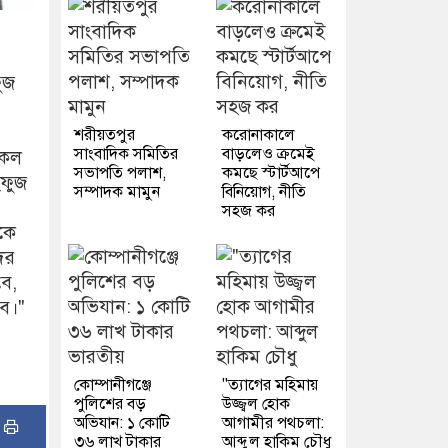
ুজ
শরীয়তপুর
করোনাকালে
সাংবাদিক সমিতির
বাড়লেও ক্রমেই
সকল
সভাপতি পলাশ,
কমছে স্টার্টআপে
হফুজ
সম্পাদক মামুন
বিনিয়োগ, নীতি
সহজ কর
কে
ের
বে,
রব।"
কোম্পানীগঞ্জে
"ত্যাগের মহিমায়
পুলিশের বড়
উজ্জ্বল হোক
অভিযান: ১ কোটি
আগামীর পথচলা:
:
৩৬ লাখ টাকার
আব্দুল হাকিম চৌধু