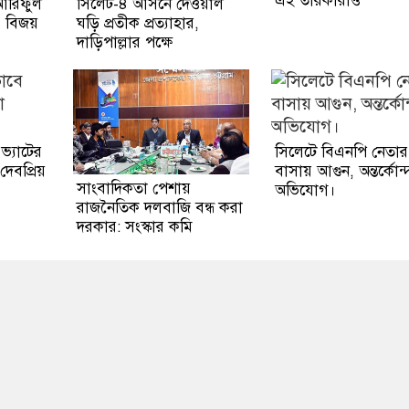
এই তারকারাও
 আরিফুল
সিলেট-৪ আসনে দেওয়াল
, বিজয়
ঘড়ি প্রতীক প্রত্যাহার,
দাড়িপাল্লার পক্ষে
ভ্যাটের
সিলেটে বিএনপি নেতার
দেবপ্রিয়
বাসায় আগুন, অন্তর্কোন
সাংবাদিকতা পেশায়
অভিযোগ।
রাজনৈতিক দলবাজি বন্ধ করা
দরকার: সংস্কার কমি