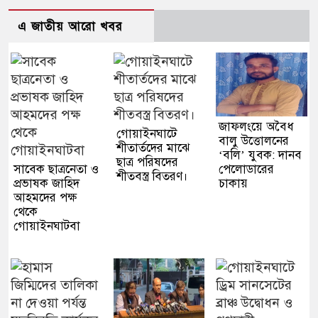
এ জাতীয় আরো খবর
জাফলংয়ে অবৈধ
গোয়াইনঘাটে
বালু উত্তোলনের
শীতার্তদের মাঝে
‘বলি’ যুবক: দানব
ছাত্র পরিষদের
সাবেক ছাত্রনেতা ও
পেলোডারের
শীতবস্ত্র বিতরণ।
প্রভাষক জাহিদ
চাকায়
আহমদের পক্ষ
থেকে
গোয়াইনঘাটবা