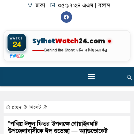
ঢাকা
০৫:১৭:২৫ এএম
|
বঙ্গাব্দ
WATCH
Sylhet
Watch
24.com
24
ঘটনার পিছনের গল্প
Behind the Story:
প্রচ্ছদ
সিলেট
"পবিত্র ঈদুল ফিতর উপলক্ষে গোয়াইনঘাট
উপজেলাবাসীকে ঈদ শুভেচ্ছা — অ্যাডভোকেট