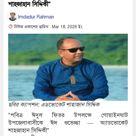
শাহজাহান সিদ্দিকী"
Imdadur Rahman
নিউজ প্রকাশের তারিখ : Mar 18, 2026 ইং
ছবির ক্যাপশন: এডভোকেট শাহাজান সিদ্দিক
"পবিত্র ঈদুল ফিতর উপলক্ষে গোয়াইনঘাট
উপজেলাবাসীকে ঈদ শুভেচ্ছা — অ্যাডভোকেট
শাহজাহান সিদ্দিকী"