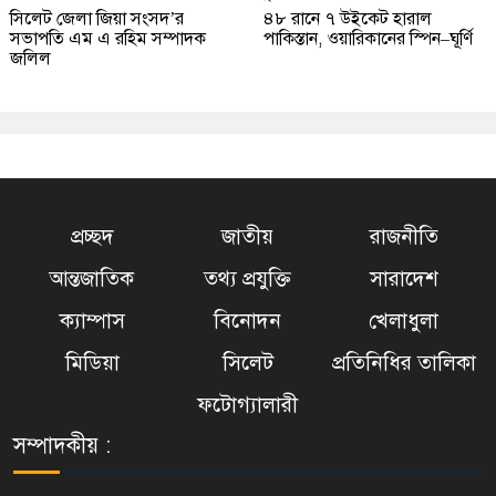
সিলেট জেলা জিয়া সংসদ’র
৪৮ রানে ৭ উইকেট হারাল
সভাপতি এম এ রহিম সম্পাদক
পাকিস্তান, ওয়ারিকানের স্পিন–ঘূর্ণি
জলিল
প্রচ্ছদ
জাতীয়
রাজনীতি
আন্তজাতিক
তথ্য প্রযুক্তি
সারাদেশ
ক্যাম্পাস
বিনোদন
খেলাধুলা
মিডিয়া
সিলেট
প্রতিনিধির তালিকা
ফটোগ্যালারী
সম্পাদকীয় :