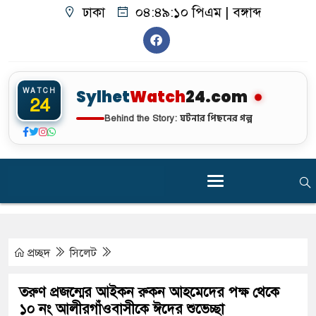
ঢাকা
০৪:৪৯:১০ পিএম
|
বঙ্গাব্দ
WATCH
Sylhet
Watch
24.com
24
ঘটনার পিছনের গল্প
Behind the Story:
প্রচ্ছদ
সিলেট
তরুণ প্রজন্মের আইকন রুকন আহমেদের পক্ষ থেকে
১০ নং আলীরগাঁওবাসীকে ঈদের শুভেচ্ছা