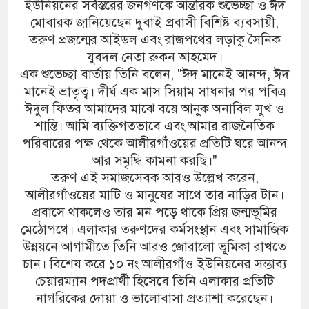
ইউনিয়নের সর্বস্তরের জনগণকে আন্তরিক শুভেচ্ছা ও ঈদ
মোবারক জানিয়েছেন দুবাই প্রবাসী বিশিষ্ট ব্যবসায়ী,
তরুণ প্রজন্মের আইডল এবং রাজপথের লড়াকু সৈনিক
যুবদল নেতা রুকন আহমেদ।
এক শুভেচ্ছা বার্তায় তিনি বলেন, "ঈদ মানেই আনন্দ, ঈদ
মানেই ভ্রাতৃত্ব। দীর্ঘ এক মাস সিয়াম সাধনার পর পবিত্র
ঈদুল ফিতর আমাদের মাঝে বয়ে আনুক অনাবিল সুখ ও
শান্তি। আমি ব্যক্তিগতভাবে এবং আমার রাজনৈতিক
পরিবারের পক্ষ থেকে আলীরগাঁওয়ের প্রতিটি ঘরে আনন্দ
আর সমৃদ্ধি কামনা করছি।"
তরুণ এই সমাজসেবক আরও উল্লেখ করেন,
আলীরগাঁওয়ের মাটি ও মানুষের সাথে তার নাড়ির টান।
প্রবাসে থাকলেও তার মন পড়ে থাকে প্রিয় জন্মভূমির
মেঠোপথে। এলাকার তরুণদের কর্মসংস্থান এবং সামাজিক
উন্নয়নে আগামীতে তিনি আরও জোরালো ভূমিকা রাখতে
চান। বিশেষ করে ১০ নং আলীরগাঁও ইউনিয়নের সম্ভাব্য
চেয়ারম্যান পদপ্রার্থী হিসেবে তিনি এলাকার প্রতিটি
নাগরিকের দোয়া ও ভালোবাসা প্রত্যাশা করেছেন।