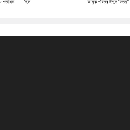
৮ শতাধিক
ছিল
আসুক পবিত্র ঈদুল ফিতর"