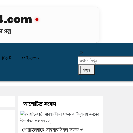
4.com
 গল্প
সিলেট
ই-পেপার
আলোচিত সংবাদ
গোয়াইনঘাটে সাবমারসিবল সড়ক ও