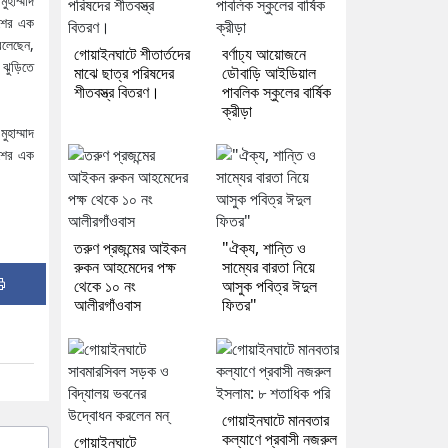
হাম্মাদ
েশের এক
বলেছেন,
গোয়াইনঘাটে শীতার্তদের
বর্ণাঢ্য আয়োজনে
 ঝুড়িতে
মাঝে ছাত্র পরিষদের
ডৌবাড়ি আইডিয়াল
শীতবস্ত্র বিতরণ।
পাবলিক স্কুলের বার্ষিক
ক্রীড়া
হাম্মাদ
েশের এক
তরুণ প্রজন্মের আইকন
"ঐক্য, শান্তি ও
রুকন আহমেদের পক্ষ
সাম্যের বারতা নিয়ে
থেকে ১০ নং
আসুক পবিত্র ঈদুল
আলীরগাঁওবাস
ফিতর"
গোয়াইনঘাটে মানবতার
কল্যাণে প্রবাসী নজরুল
গোয়াইনঘাটে