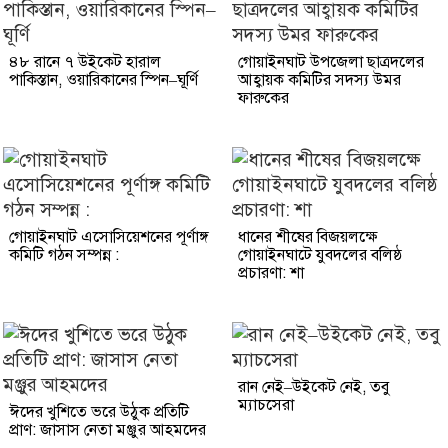
৪৮ রানে ৭ উইকেট হারাল
গোয়াইনঘাট উপজেলা ছাত্রদলের
পাকিস্তান, ওয়ারিকানের স্পিন–ঘূর্ণি
আহ্বায়ক কমিটির সদস্য উমর
ফারুকের
গোয়াইনঘাট এসোসিয়েশনের পূর্ণাঙ্গ
ধানের শীষের বিজয়লক্ষে
কমিটি গঠন সম্পন্ন :
গোয়াইনঘাটে যুবদলের বলিষ্ঠ
প্রচারণা: শা
রান নেই–উইকেট নেই, তবু
ম্যাচসেরা
ঈদের খুশিতে ভরে উঠুক প্রতিটি
প্রাণ: জাসাস নেতা মঞ্জুর আহমদের