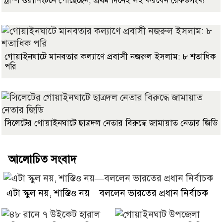
ট্রাম্প ওয়াশিংটনে পৌঁছেছেন, প্রথম দিনেই সই করবেন রেকর্ডসংখ্য
গোয়াইনঘাটে মানবতার কল্যাণে প্রবাসী নজরুল ইসলাম: ৮ শতাধিক
পরি
সিলেটের গোয়াইনঘাটে ছাত্রদল নেতার বিরুদ্ধে জামায়াত নেতার জিডি
আলোচিত সংবাদ
এটা স্কুল নয়, শাস্তিও নয়—বললেন ভারতের প্রধান নির্বাচক