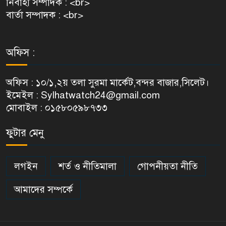
নির্বাহী সম্পাদক : <br>
বার্তা সম্পাদক : <br>
অফিস :
অফিস : ১০/১,২য় তলা সুরমা মার্কেট,বন্দর বাজার,সিলেট।
ইমেইল : Sylhatwatch24@gmail.com
মোবাইল : ০১৫৮০৫৯৮৭৩৩
ফুটার মেনু
লগইন
শর্ত ও নীতিমালা
গোপনীয়তা নীতি
আমাদের সম্পর্কে