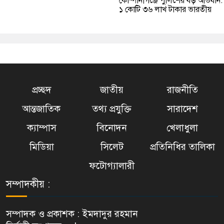
কোম্পানীগঞ্জে পুলিশের বড় অভিযান:
১ কোটি ৩৬ লাখ টাকার ভারতীয়
প্রচ্ছদ
জাতীয়
রাজনীতি
আন্তজাতিক
তথ্য প্রযুক্তি
সারাদেশ
ক্যাম্পাস
বিনোদন
খেলাধুলা
মিডিয়া
সিলেট
প্রতিনিধির তালিকা
ফটোগ্যালারী
সম্পাদকীয় :
সম্পাদক ও প্রকাশক : ইমদাদুর রহমান