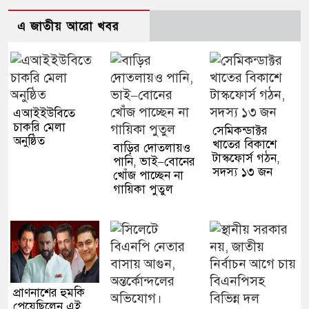
এ জাতীয় আরো খবর
এআইইউবিতে
চাকরি মেলা
সেমিকন্ডাক্টর
অনুষ্ঠিত
খাতের বিকাশে
বাড়ির দোতলায়ও
টাস্কফোর্স গঠন,
পানি, ভাই–বোনের
সদস্য ১৩ জন
খোঁজ পাচ্ছেন না
গায়িকা পুতুল
প্রাণনাশের হুমকি
পেয়েছিলেন এই