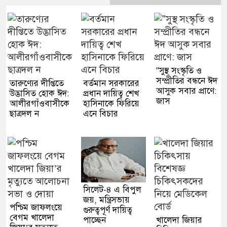
"সুস্থ সংস্কৃতি ও
সম্প্রীতির বন্ধনে ঈদ
তারুণ্যের দীপ্তিতে
বর্তমান সরকারের
আসুক সবার প্রাণে:
উদ্ভাসিত হোক ঈদ:
প্রধান দায়িত্ব শেখ
জাস
আলীরগাঁওবাসীকে
হাসিনাকে ফিরিয়ে
ছাত্রদল ন
এনে বিচার
সিলেট-৪ এ বিপুল
জয়, মন্ত্রিসভায়
পশ্চিম জাফলংয়ে
গুরুত্বপূর্ণ দায়িত্ব
বেগম খালেদা
পাচ্ছেন
খালেদা জিয়ার