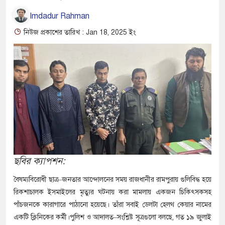
Imdadur Rahman
নিউজ প্রকাশের তারিখ : Jan 18, 2025 ইং
ছবির ক্যাপশন:
বৈষম্যবিরোধী ছাত্র–জনতার আন্দোলনের সময় রাজধানীর রামপুরায় গুলিবিদ্ধ হয়ে
রিকশাচালক ইসমাইলের মৃত্যুর ঘটনায় করা মামলায় একজন চিকিৎসকসহ
পাঁচজনকে কারাগারে পাঠানো হয়েছে। তাঁরা সবাই ডেলটা হেলথ কেয়ার নামের
একটি ক্লিনিকের কর্মী।পুলিশ ও আদালত–সংশ্লিষ্ট সূত্রগুলো বলছে, গত ১৯ জুলাই