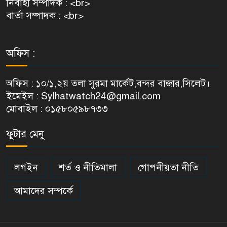
নির্বাহী সম্পাদক : <br>
বার্তা সম্পাদক : <br>
অফিস :
অফিস : ১০/১,২য় তলা সুরমা মার্কেট,বন্দর বাজার,সিলেট।
ইমেইল : Sylhatwatch24@gmail.com
মোবাইল : ০১৫৮০৫৯৮৭৩৩
ফুটার মেনু
লগইন
শর্ত ও নীতিমালা
গোপনীয়তা নীতি
আমাদের সম্পর্কে