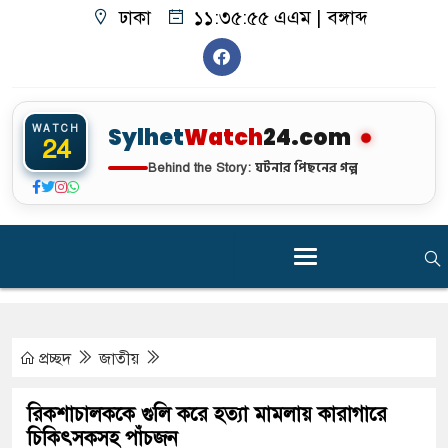
ঢাকা
১১:৩৫:৫৫ এএম
|
বঙ্গাব্দ
WATCH
Sylhet
Watch
24.com
24
ঘটনার পিছনের গল্প
Behind the Story:
প্রচ্ছদ
জাতীয়
রিকশাচালককে গুলি করে হত্যা মামলায় কারাগারে
চিকিৎসকসহ পাঁচজন