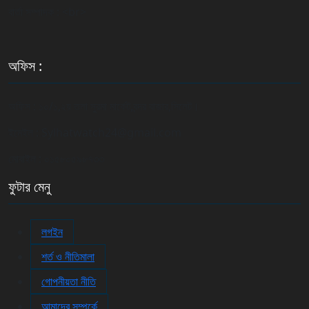
বার্তা সম্পাদক : <br>
অফিস :
অফিস : ১০/১,২য় তলা সুরমা মার্কেট,বন্দর বাজার,সিলেট।
ইমেইল : Sylhatwatch24@gmail.com
মোবাইল : ০১৫৮০৫৯৮৭৩৩
ফুটার মেনু
লগইন
শর্ত ও নীতিমালা
গোপনীয়তা নীতি
আমাদের সম্পর্কে