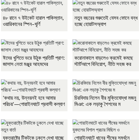
৪৮ রানে ৭ উইকেট হারাল পাকিস্তান,
নতুন বছরের শুরুতেই যেসব ফোনে বন্ধ
ওয়ারিকানের স্পিন–ঘূর্ণি
হচ্ছে হোয়াটসঅ্যাপ
ঈদের খুশিতে ভরে উঠুক প্রতিটি প্রাণ:
করোনাকালে বাড়লেও ক্রমেই কমছে
জাসাস নেতা মঞ্জুর আহমদের
স্টার্টআপে বিনিয়োগ, নীতি সহজ কর
'কথায় নয়, উন্নয়নই হবে আমার
চিরবিদায় নিলেন বীর মুক্তিযোদ্ধা মজনু
পরিচয়'—গোয়াইনঘাটে প্রবাসী কল্যাণ
মিঞা: এক লড়াকু শৈশবের ম
যুক্তরাষ্ট্রে টিকটকে ঢুকলে দেখা যাচ্ছে
গোয়াইনঘাটে ধানের শীষের সমর্থনে