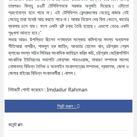
তারপরও কিন্তু ৪৬টি টেলিভিশনকে সরকার অনুমতি দিয়েছে। এটাতো
গ্রহণযোগ্য হতে পারে না। এই টেলিভিশন কেন্দ্রগুলোর যেহেতু বাজার নেই
সেহেতু তারা যথেষ্ঠ আয় করতে পারে না। আবার নিয়োগ দেয় বিনা বেতনে, কার্ডের
ব্যবসায় চলে যায়। ফলে একটা দুষ্ট চক্র তৈরি হয়েছে। এগুলো ভেঙে একটা
শৃঙ্খলা আনতে হবে।’
সভায় আরও উপস্থিত ছিলেন গণমাধ্যম সংস্কার কমিশনের সদস্য অধ্যাপক
গীতিআরা নাসরীন, শামসুল হক জাহিদ, আখতার হোসেন খান, চট্টগ্রাম প্রেস
ক্লাবের সদস্য সচিব সিনিয়র সাংবাদিক জাহিদুল করিম কচি, চট্টগ্রাম মেট্রোপলিটন
সাংবাদিক ইউনিয়নের সভাপতি মোহাম্মদ শাহনওয়াজ, সাধারণ সম্পাদক সালেহ
নোমানসহ বিভিন্ন দৈনিক ও অনলাইন সংবাদপত্রের সম্পাদক, প্রকাশক, জেলা ও
জেলার বাইরের বিভিন্ন সংবাদকর্মীরা।-বাসস।
নিউজটি পোস্ট করেছেন : Imdadur Rahman
প্রিন্ট করুন :
কমেন্ট বক্স