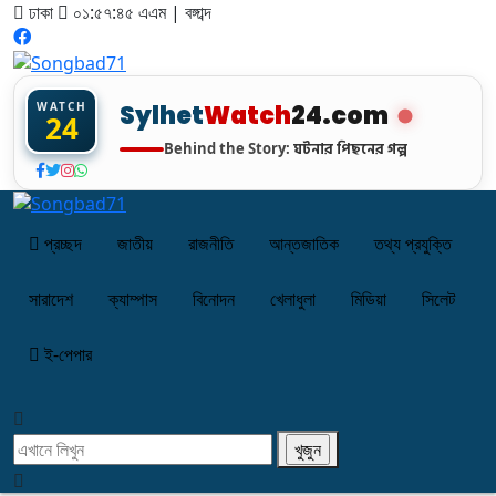
ঢাকা
০১:৫৭:৪৬ এএম
|
বঙ্গাব্দ
WATCH
Sylhet
Watch
24.com
24
ঘটনার পিছনের গল্প
Behind the Story:
প্রচ্ছদ
জাতীয়
রাজনীতি
আন্তজাতিক
তথ্য প্রযুক্তি
সারাদেশ
ক্যাম্পাস
বিনোদন
খেলাধুলা
মিডিয়া
সিলেট
ই-পেপার