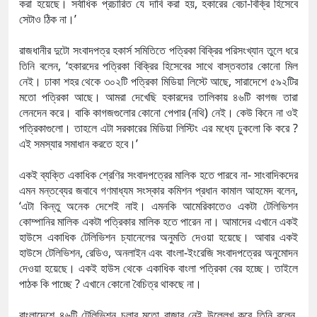
করা হয়েছে। সর্বাধিক প্রচারিত যে দাবি করা হয়, হকারের বেচা-বিক্রি হিসেবে
সেটাও ঠিক না।’
রাজধানীর দুটো সংবাদপত্র হকার্স সমিতিতে পত্রিকা বিক্রির পরিসংখ্যান তুলে ধরে
তিনি বলেন, ‘হকারদের পত্রিকা বিক্রির হিসেবের সাথে বাস্তবতার কোনো মিল
নেই। ঢাকা শহর থেকে ৩০২টি পত্রিকা মিডিয়া লিস্টে আছে, সারাদেশে ৫৯২টির
মতো পত্রিকা আছে। আমরা দেখেছি হকারদের তালিকায় ৪৬টি কাগজ তারা
লেনদেন করে। বাকি কাগজগুলোর কোনো পেপার (নথি) নেই। কেউ কিনে না ওই
পত্রিকাগুলো। তাহলে এটা সরকারের মিডিয়া লিস্টিং এর মধ্যে ঢুকলো কি করে ?
এই সমস্যার সমাধান করতে হবে।’
একই ব্যক্তি একাধিক শ্রেণির সংবাদপত্রের মালিক হতে পারবে না- সাংবাদিকদের
এমন মন্তব্যের জবাবে গণমাধ্যম সংস্কার কমিশন প্রধান কামাল আহমেদ বলেন,
‘এটা কিন্তু অনেক দেশেই নাই। এমনকি আমেরিকাতেও একটা টেলিভিশন
কোম্পানির মালিক একটা পত্রিকার মালিক হতে পারেন না। আমাদের এখানে একই
হাউসে একাধিক টেলিভিশন চ্যানেলের অনুমতি দেওয়া হয়েছে। আবার একই
হাউসে টেলিভিশন, রেডিও, অনলাইন এবং বাংলা-ইংরেজি সংবাদপত্রের অনুমোদন
দেওয়া হয়েছে। একই হাউস থেকে একাধিক বাংলা পত্রিকা বের হচ্ছে। তাইলে
পাঠক কি পাচ্ছে ? এখানে কোনো বৈচিত্র থাকছে না।
বাংলাদেশে ৪৬টি টেলিভিশন চলার মতো বাজার নেই উল্লেখ করে তিনি বলেন,