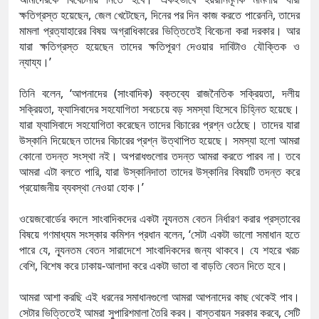
ক্ষতিগ্রস্ত হয়েছেন, জেল খেটেছেন, দিনের পর দিন কাজ করতে পারেননি, তাদের
মামলা প্রত্যাহারের বিষয় অগ্রাধিকারের ভিত্তিতেই বিবেচনা করা দরকার। আর
যারা ক্ষতিগ্রস্ত হয়েছেন তাদের ক্ষতিপূরণ দেওয়ার দাবিটাও যৌক্তিক ও
ন্যায্য।’
তিনি বলেন, ‘আপনাদের (সাংবাদিক) বক্তব্যে রাজনৈতিক সক্রিয়তা, দলীয়
সক্রিয়তা, ফ্যাসিবাদের সহযোগিতা সবচেয়ে বড় সমস্যা হিসেবে চিহ্নিত হয়েছে।
যারা ফ্যাসিবাদে সহযোগিতা করেছেন তাদের বিচারের প্রশ্ন ওঠেছে। তাদের যারা
উস্কানি দিয়েছেন তাদের বিচারের প্রশ্ন উত্থাপিত হয়েছে। সমস্যা হলো আমরা
কোনো তদন্ত সংস্থা নই। অপরাধগুলোর তদন্ত আমরা করতে পারব না। তবে
আমরা এটা বলতে পারি, যারা উস্কানিদাতা তাদের উস্কানির বিষয়টি তদন্ত করে
প্রয়োজনীয় ব্যবস্থা নেওয়া হোক।’
ওয়েজবোর্ডের বদলে সাংবাদিকদের একটা ন্যূনতম বেতন নির্ধারণ করার প্রস্তাবের
বিষয়ে গণমাধ্যম সংস্কার কমিশন প্রধান বলেন, ‘সেটা একটা ভালো সমাধান হতে
পারে যে, ন্যূনতম বেতন সারাদেশে সাংবাদিকদের জন্য থাকবে। যে শহরে খরচ
বেশি, বিশেষ করে ঢাকায়-আলাদা করে একটা ভাতা বা বাড়তি বেতন দিতে হবে।
আমরা আশা করছি এই ধরনের সমাধানগুলো আমরা আপনাদের কাছ থেকেই পাব।
সেটার ভিত্তিতেই আমরা সুপারিশমালা তৈরি করব। বাস্তবায়ন সরকার করবে, সেটি