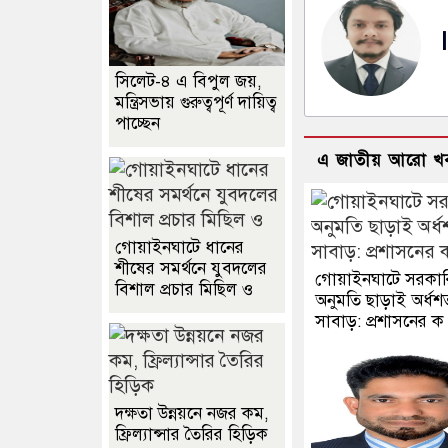
সিলেট-৪ এ বিপুল জয়,
মন্ত্রিসভায় গুরুত্বপূর্ণ দায়িত্ব
পাচ্ছেন
এ জাতীয় আরো খ
গোয়াইনঘাটে ধানের
শীষের সমর্থনে যুবদলের
গোয়াইনঘাটে সরকার
বিশাল প্রচার মিছিল ও
অনুমতি ছাড়াই অর্ধশ
সাবাড়: প্রশাসনের ক
দক্ষতা উন্নয়নে নজর কম,
ফ্রিল্যান্সার তৈরির হিড়িক