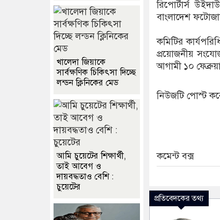
রিপোর্টার্স উইদ
বাংলাদেশ ফটোজার্
কমিটির কার্যপরিধ
প্রয়োজনীয় সংযো
খালেদা জিয়াকে
আগামী ১০ ফেব্রুয়
সার্বক্ষণিক চিকিৎসা দিচ্ছে
লন্ডন ক্লিনিকের মেড
নিউজটি পোস্ট ক
কমেন্ট বক্স
আমি চুয়েটের শিক্ষার্থী,
তাই আবেগ ও
দায়বদ্ধতাও বেশি :
চুয়েটের
প্রতিবেদকের তথ্য