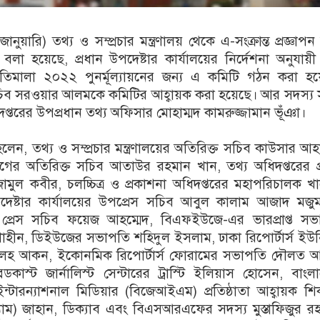
নুয়ারি) তথ্য ও সম্প্রচার মন্ত্রণালয় থেকে এ-সংক্রান্ত প্রজ্ঞাপন
লা হয়েছে, প্রধান উপদেষ্টার কার্যালয়ের নির্দেশনা অনুযায়ী 
নীতিমালা ২০২২ পুনর্মূল্যায়নের জন্য এ কমিটি গঠন করা হ
েস সচিব সরওয়ার আলমকে কমিটির আহ্বায়ক করা হয়েছে। আর সদস্য
প্তরের উপপ্রধান তথ্য অফিসার মোহাম্মদ কামরুজ্জামান ভূঁঞা।
লেন, তথ্য ও সম্প্রচার মন্ত্রণালয়ের অতিরিক্ত সচিব কাউসার আহা
াগের অতিরিক্ত সচিব আতাউর রহমান খান, তথ্য অধিদপ্তরের প
ামুল কবীর, চলচ্চিত্র ও প্রকাশনা অধিদপ্তরের মহাপরিচালক খ
পদেষ্টার কার্যালয়ের উপপ্রেস সচিব আবুল কালাম আজাদ মজুম
প্রেস সচিব ফয়েজ আহম্মেদ, বিএফইউজে-এর ভারপ্রাপ্ত সভ
াহীন, ডিইউজের সভাপতি শহিদুল ইসলাম, ঢাকা রিপোর্টার্স ইউ
েহ আকন, ইকোনমিক রিপোর্টার্স ফোরামের সভাপতি দৌলত আক
ডকাস্ট জার্নালিস্ট সেন্টারের ট্রাস্টি ইলিয়াস হোসেন, বাংল
ইন্টারন্যাশনাল মিডিয়ার (বিজেআইএম) প্রতিষ্ঠাতা আহ্বায়ক শ
যাম) জাহান, ডিক্যাব এবং বিএসআরএফের সদস্য মুস্তাফিজুর র