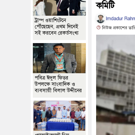
কমিটি
Imdadur Rah
ট্রাম্প ওয়াশিংটনে
পৌঁছেছেন, প্রথম দিনেই
নিউজ প্রকাশের তার
সই করবেন রেকর্ডসংখ্য
পবিত্র ঈদুল ফিতর
উপলক্ষে সাংবাদিক ও
ব্যবসায়ী বিলাল উদ্দীনের