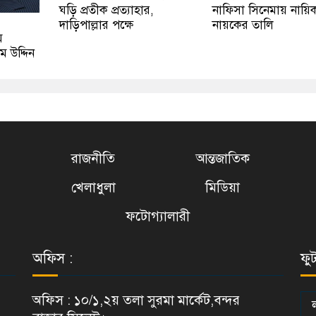
ঘড়ি প্রতীক প্রত্যাহার,
নাফিসা সিনেমায় নায়ি
দাড়িপাল্লার পক্ষে
নায়কের তালি
ম
 উদ্দিন
রাজনীতি
আন্তজাতিক
খেলাধুলা
মিডিয়া
ফটোগ্যালারী
অফিস :
ফু
অফিস : ১০/১,২য় তলা সুরমা মার্কেট,বন্দর