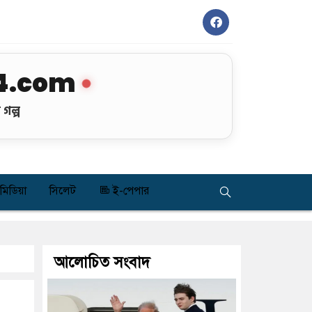
4.com
গল্প
মিডিয়া
সিলেট
ই-পেপার
আলোচিত সংবাদ