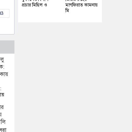
প্রচার মিছিল ও
মাগফিরাত কামনায়
মি
33
:
ায়
সেরা