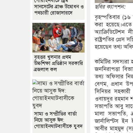
গোয়াইনঘাটে ড্রিম
ছবির ক্যাপশন:
সানসেটের ব্রাঞ্চ উদ্বোধন ও
পথচারী রোজাদারদে
বৃহস্পতিবার (১৬ জা
করা হয়েছে।এতে ব
অ্যাক্রিডিটেশন 
রাষ্ট্রপতির প্র
হয়েছেন তথ্য অধিদ
বৃহত্তর খুলনার প্রথম
কমিটির সদস্যরা হ
উচ্চশিক্ষা প্রতিষ্ঠান সরকারি
জননিরাপত্তা বিভ
ব্রজলাল কল
তথ্য অফিসার নিজ
বেগম, প্রধান উ
সিনিয়র সহকারী 
ওবায়দুর রহমান শ
সভাপতি আবু সাল
মালা সভাপতি, ব্র
সাম্য ও সম্প্রীতির বার্তা
নিয়ে আসুক ঈদ:
জার্নালিস্টস ইন 
গোয়াইনঘাটবাসীকে যুবদ
আবীর মাহমুদ (স্