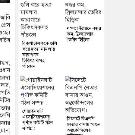
 জারি
প্রেস
দক্ষতা উন্নয়নে নজর
য়েছে।
কম, ফ্রিল্যান্সার
 সচিব
তৈরির হিড়িক
রিকশাচালককে গুলি
করে হত্যা মামলায়
কারাগারে
চিকিৎসকসহ
ম্মদ,
পাঁচজন
্রধান
ালেদা
দার,
াপতি
নিটির
্তার
গোয়াইনঘাট
াদেশি
এসোসিয়েশনের
সিলেটে বিএনপি
িকদার
পূর্ণাঙ্গ কমিটি গঠন
নেতার বাসায় আগুন,
সম্পন্ন :
হমান,
অন্তর্কোন্দলের