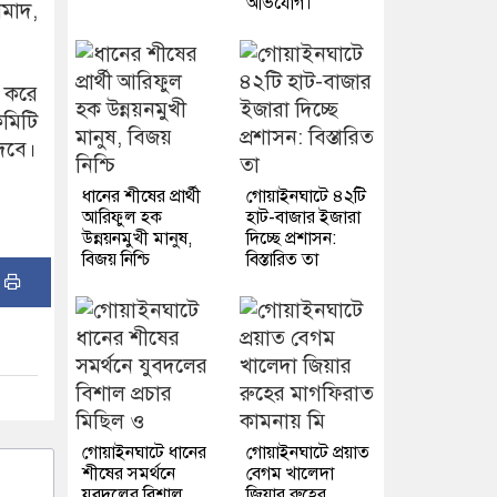
অভিযোগ।
ামাদ,
ন করে
মিটি
দেবে।
ধানের শীষের প্রার্থী
গোয়াইনঘাটে ৪২টি
আরিফুল হক
হাট-বাজার ইজারা
উন্নয়নমুখী মানুষ,
দিচ্ছে প্রশাসন:
বিজয় নিশ্চি
বিস্তারিত তা
:
গোয়াইনঘাটে ধানের
গোয়াইনঘাটে প্রয়াত
শীষের সমর্থনে
বেগম খালেদা
যুবদলের বিশাল
জিয়ার রুহের