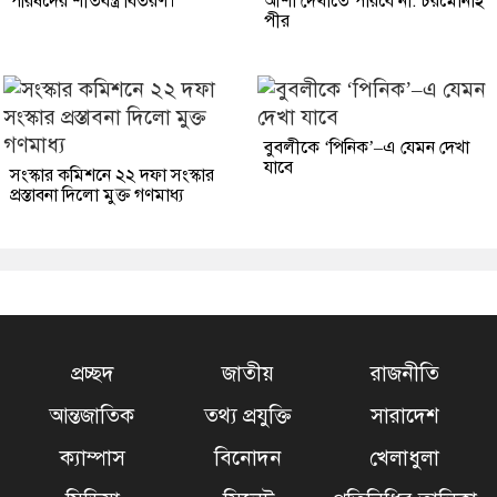
পরিষদের শীতবস্ত্র বিতরণ।
আশা দেখাতে পারবে না: চরমোনাই
পীর
বুবলীকে ‘পিনিক’–এ যেমন দেখা
যাবে
সংস্কার কমিশনে ২২ দফা সংস্কার
প্রস্তাবনা দিলো মুক্ত গণমাধ্য
প্রচ্ছদ
জাতীয়
রাজনীতি
আন্তজাতিক
তথ্য প্রযুক্তি
সারাদেশ
ক্যাম্পাস
বিনোদন
খেলাধুলা