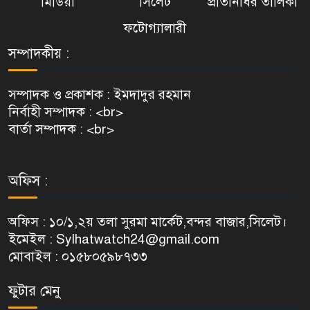
মিডিয়া
সিলেট
প্রতিনিধির তালিকা
ফটোগ্যালারী
সম্পাদকীয় :
সম্পাদক ও প্রকাশক : ইমদাদুর রহমান
নির্বাহী সম্পাদক : <br>
বার্তা সম্পাদক : <br>
অফিস :
অফিস : ১০/১,২য় তলা সুরমা মার্কেট,বন্দর বাজার,সিলেট।
ইমেইল : Sylhatwatch24@gmail.com
মোবাইল : ০১৫৮০৫৯৮৭৩৩
ফুটার মেনু